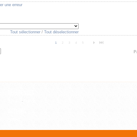
er une erreur
Tout sélectionner
/
Tout déselectionner
n
o
1
2
3
4
5
P
Références
Editeur
-
Revue
Auteurs
Auteur