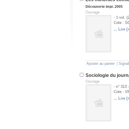
Découverte
impr. 2005
Ouvrage
- 1 vol. 
Cote : S
... Lire [
U
V
Ajouter au panier
|
Signal
Sociologie du jour
Ouvrage
- n° 313 
Cote : 
... Lire [
U
V