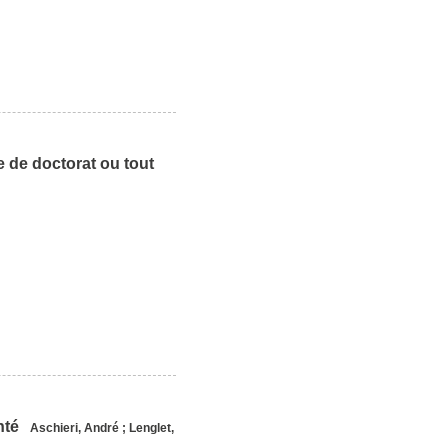
e de doctorat ou tout
anté
Aschieri, André
;
Lenglet,