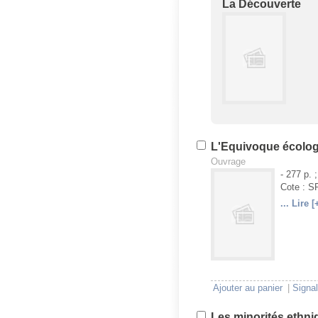
La Découverte
U
V
L'Equivoque écolo
Ouvrage
- 277 p. 
Cote : 
... Lire [
U
V
Ajouter au panier
|
Signal
Les minorités ethni