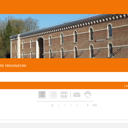
es ressources
| 
|
L
Q
M
F
x
n
o
1
2
3
4
5