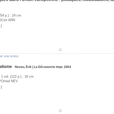
(254 p.) ; 24 cm
OCstr ARN
+]
1
er une erreur
nalisme
Neveu, Érik
|
La Découverte
impr. 2004
- 1 vol. (122 p.) ; 18 cm
VPOmed NEV
+]
1