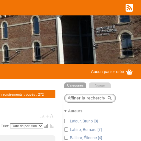
w
G
Aucun panier créé
Catégories
Nuage
enregistrements trouvés : 272
Auteurs
+A
-A
Latour, Bruno [8]
P
Q
Trier:
Lahire, Bernard [7]
Balibar, Étienne [4]