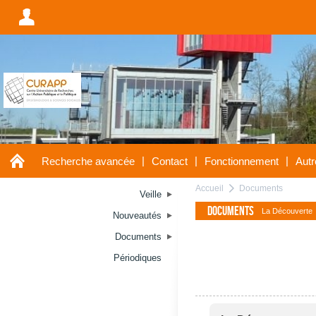
A
A
|
|
|
Recherche avancée
Contact
Fonctionnement
Autr
Accueil
Documents
a
Veille
Documents
La Découverte
Nouveautés
Documents
Périodiques