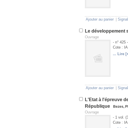
Ajouter au panier
|
Signal
Le développement 
Ouvrage
- n° 425 
Cote : I
... Lire [
U
V
Ajouter au panier
|
Signal
L'Etat à l'épreuve 
République
Bezes, P
Ouvrage
- 1 vol. 
Cote : I