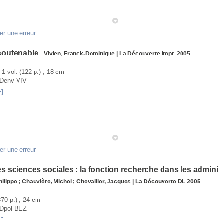
1
er une erreur
soutenable
Vivien, Franck-Dominique
|
La Découverte
impr. 2005
- 1 vol. (122 p.) ; 18 cm
ADenv VIV
+]
1
er une erreur
des sciences sociales : la fonction recherche dans les admin
hilippe
;
Chauvière, Michel
;
Chevallier, Jacques
|
La Découverte
DL 2005
(370 p.) ; 24 cm
ADpol BEZ