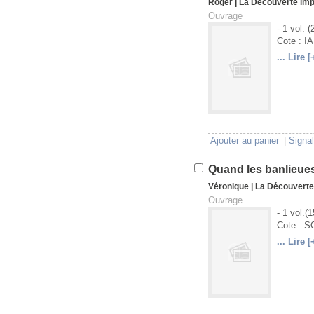
Roger
|
La Découverte
imp
Ouvrage
- 1 vol. (
Cote : I
... Lire [
U
V
Ajouter au panier
|
Signal
Quand les banlieues
Véronique
|
La Découverte
Ouvrage
- 1 vol.(
Cote : 
... Lire [
U
V