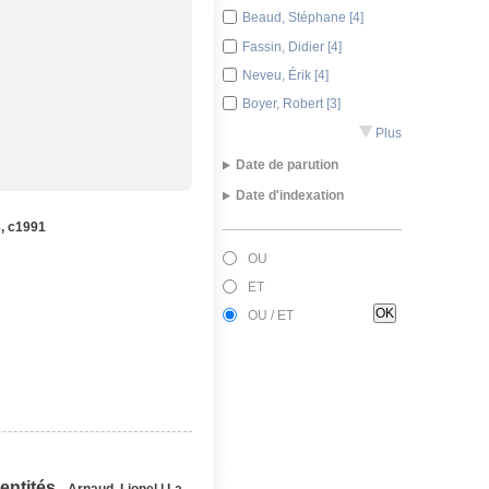
Beaud, Stéphane [4]
Fassin, Didier [4]
Neveu, Érik [4]
Boyer, Robert [3]
Plus
J
Date de parution
Date d'indexation
2026 [1]
, c1991
2025 [1]
Juillet 2026 [1]
2024 [4]
OU
Janvier 2026 [1]
2023 [1]
ET
Juillet 2025 [2]
2022 [3]
OU / ET
Juin 2025 [1]
2021 [4]
Février 2025 [1]
2020 [7]
Mai 2024 [1]
Plus
J
Septembre 2023 [2]
Plus
J
dentités
Arnaud, Lionel
|
La