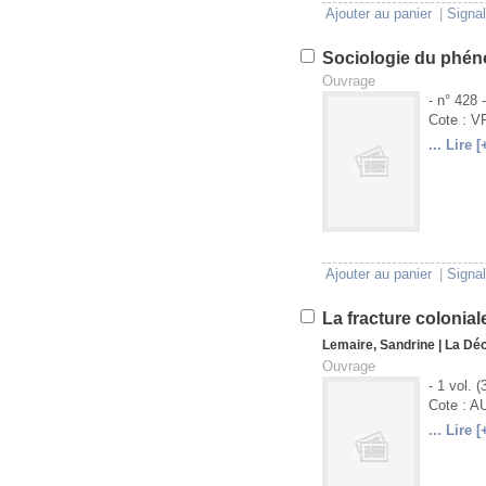
Ajouter au panier
|
Signal
Sociologie du phé
Ouvrage
- n° 428 
Cote : 
... Lire [
U
V
Ajouter au panier
|
Signal
La fracture colonial
Lemaire, Sandrine
|
La Dé
Ouvrage
- 1 vol. 
Cote : A
... Lire [
U
V