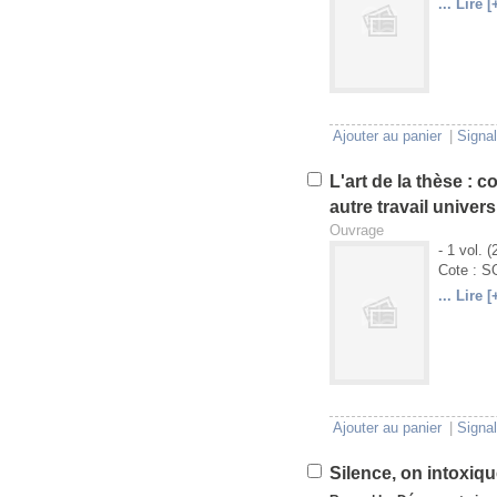
... Lire [
U
V
Ajouter au panier
|
Signal
L'art de la thèse :
autre travail univers
Ouvrage
- 1 vol. 
Cote : 
... Lire [
U
V
Ajouter au panier
|
Signal
Silence, on intoxiqu