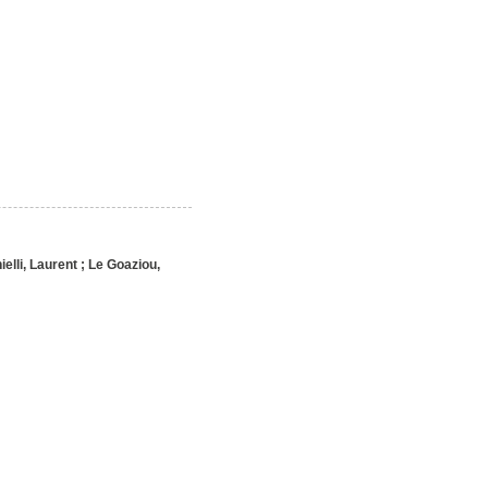
elli, Laurent
;
Le Goaziou,