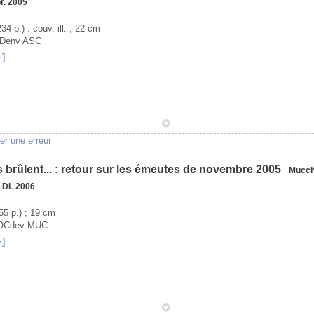
r. 2005
234 p.) : couv. ill. ; 22 cm
ADenv ASC
+]
1
er une erreur
 brûlent... : retour sur les émeutes de novembre 2005
Mucchi
DL 2006
155 p.) ; 19 cm
SOCdev MUC
+]
1