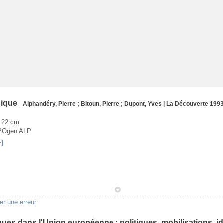
gique
Alphandéry, Pierre
;
Bitoun, Pierre
;
Dupont, Yves
|
La Découverte
1993
; 22 cm
SPOgen ALP
+]
1
er une erreur
ques dans l'Union européenne : politiques, mobilisations, i