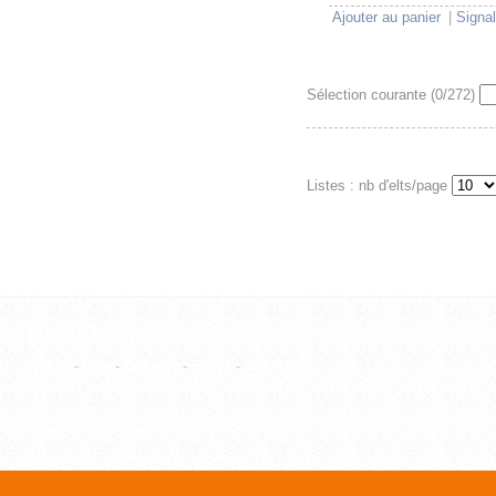
Ajouter au panier
|
Signal
Sélection courante (
0
/272)
Listes : nb d'elts/page
Documents
Article
-
Film
-
Ouvrage
-
Thèse
-
WebPage