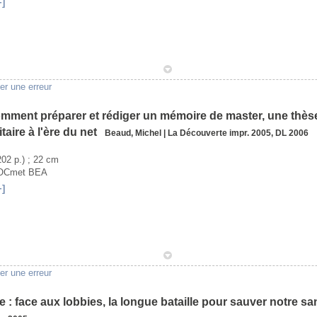
+]
1
er une erreur
 comment préparer et rédiger un mémoire de master, une thès
itaire à l'ère du net
Beaud, Michel
|
La Découverte
impr. 2005, DL 2006
(202 p.) ; 22 cm
SOCmet BEA
+]
1
er une erreur
e : face aux lobbies, la longue bataille pour sauver notre s