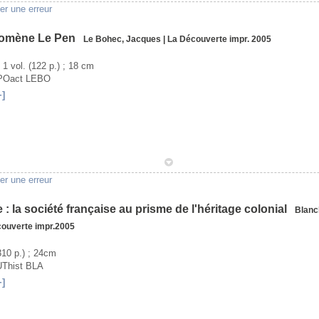
er une erreur
nomène Le Pen
Le Bohec, Jacques
|
La Découverte
impr. 2005
- 1 vol. (122 p.) ; 18 cm
VPOact LEBO
+]
1
er une erreur
e : la société française au prisme de l'héritage colonial
Blanc
couverte
impr.2005
(310 p.) ; 24cm
UThist BLA
+]