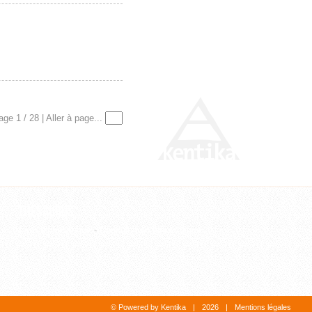
Z
age 1 / 28 | Aller à page...
Thesaurus
Liste alphabétique
-
Consultation hiérarchique
© Powered by Kentika
|
2026
|
Mentions légales