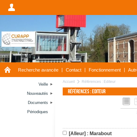
A
A
|
|
|
Recherche avancée
Contact
Fonctionnement
Autr
Accueil
Références : Editeur
a
Veille
Références : Editeur
Nouveautés
L
Documents
Périodiques
[Alleur] : Marabout