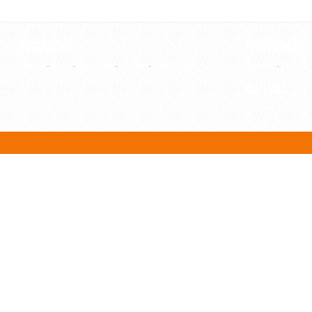
Documents
Références
Article
-
Film
-
Ouvrage
-
Thèse
-
WebPage
Editeur
-
Revue
Auteurs
Auteur