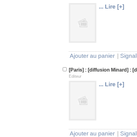
... Lire [+]
U
V
Ajouter au panier
|
Signal
[Paris] : [diffusion Minard] :
Editeur
... Lire [+]
U
V
Ajouter au panier
|
Signal