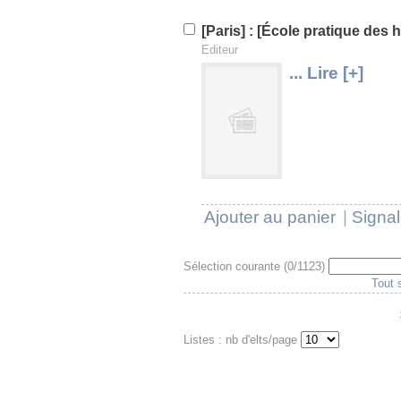
[Paris] : [École pratique des 
Editeur
... Lire [+]
U
V
Ajouter au panier
|
Signal
Sélection courante (
0
/1123)
Tout 
Listes : nb d'elts/page