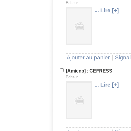
Editeur
... Lire [+]
U
V
Ajouter au panier
|
Signal
[Amiens] : CEFRESS
Editeur
... Lire [+]
U
V