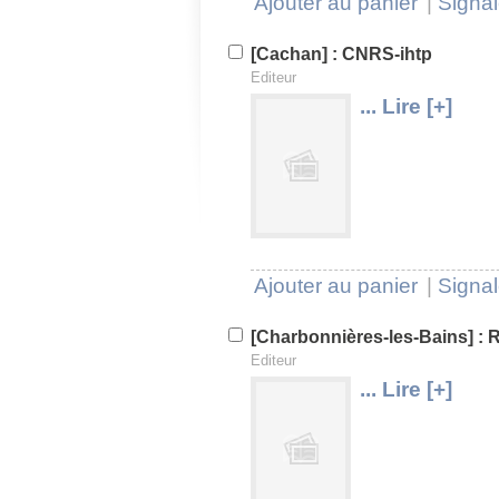
Ajouter au panier
|
Signal
[Cachan] : CNRS-ihtp
Editeur
... Lire [+]
U
V
Ajouter au panier
|
Signal
[Charbonnières-les-Bains] :
Editeur
... Lire [+]
U
V