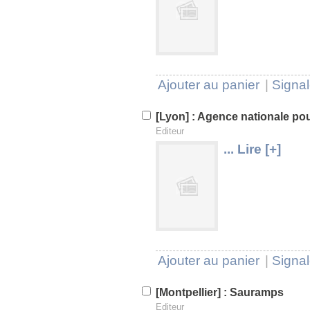
U
V
Ajouter au panier
|
Signal
[Lyon] : Agence nationale pou
Editeur
... Lire [+]
U
V
Ajouter au panier
|
Signal
[Montpellier] : Sauramps
Editeur