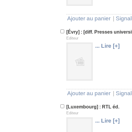
Ajouter au panier
|
Signal
[Évry] : [diff. Presses univers
Editeur
... Lire [+]
U
V
Ajouter au panier
|
Signal
[Luxembourg] : RTL éd.
Editeur
... Lire [+]