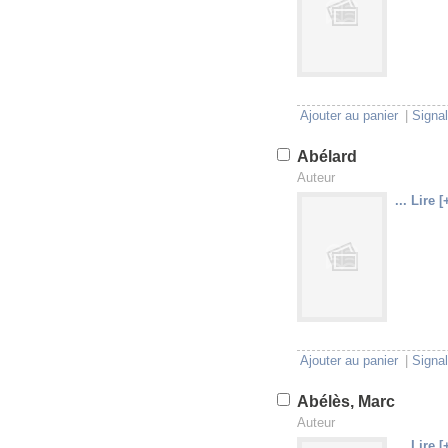
U
V
Ajouter au panier
|
Signal
Abélard
Auteur
... Lire [
U
V
Ajouter au panier
|
Signal
Abélès, Marc
Auteur
... Lire [