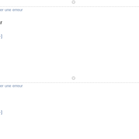
1
er une erreur
r
+]
1
er une erreur
+]