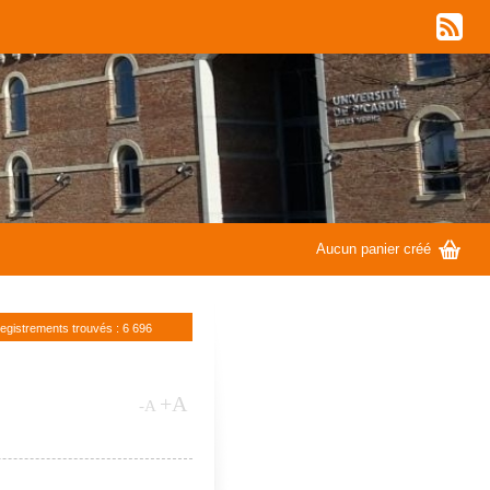
w
G
Aucun panier créé
registrements trouvés : 6 696
+A
-A