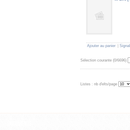
U
V
Ajouter au panier
|
Signal
Sélection courante (
0
/6696)
Listes : nb d'elts/page
Documents