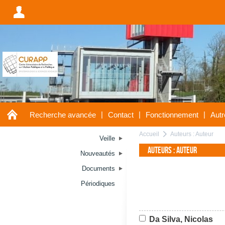
A
A
|
|
|
Recherche avancée
Contact
Fonctionnement
Autr
Accueil
Auteurs : Auteur
a
Veille
Auteurs : Auteur
Nouveautés
Documents
Périodiques
Da Silva, Nicolas