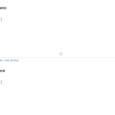
ano
+]
1
er une erreur
ore
+]