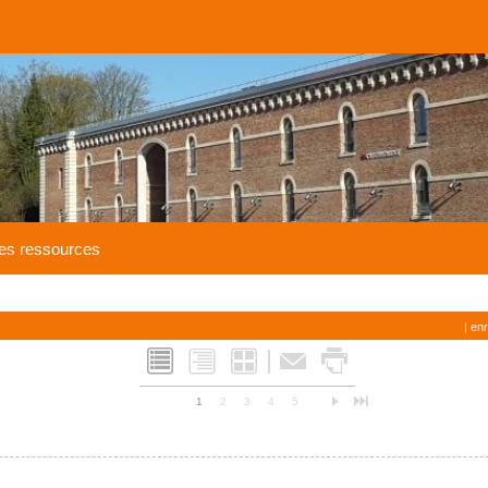
es ressources
| en
|
L
Q
M
F
x
n
o
1
2
3
4
5