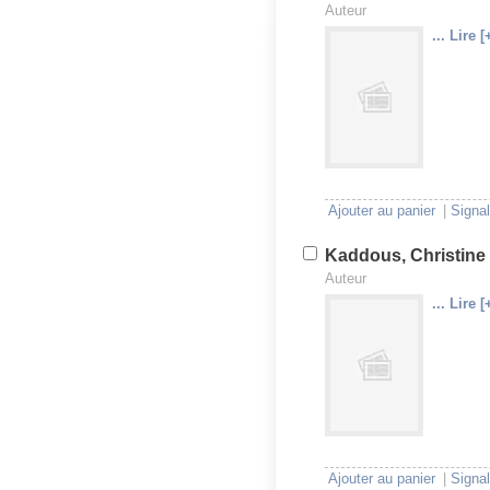
Auteur
... Lire [
U
V
Ajouter au panier
|
Signal
Kaddous, Christine
Auteur
... Lire [
U
V
Ajouter au panier
|
Signal