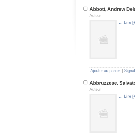
Abbott, Andrew Del
Auteur
... Lire [
U
V
Ajouter au panier
|
Signal
Abbruzzese, Salvat
Auteur
... Lire [
U
V