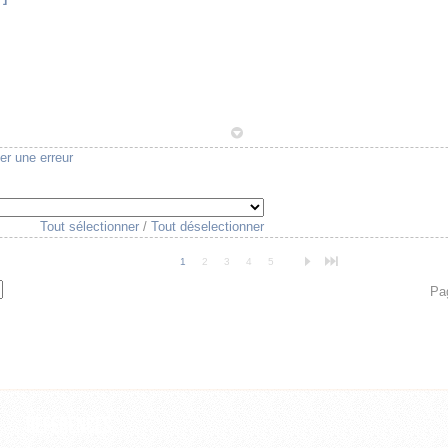
1
er une erreur
Tout sélectionner
/
Tout déselectionner
n
o
1
2
3
4
5
Pag
Références