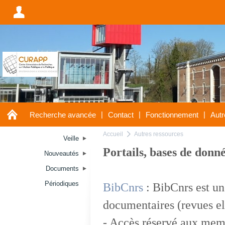
A
A
|
|
|
Recherche avancée
Contact
Fonctionnement
Autr
Accueil
Autres ressources
a
Veille
Portails, bases de donné
Nouveautés
Documents
Périodiques
BibCnrs
: BibCnrs est un
documentaires (revues el
- Accès réservé aux mem