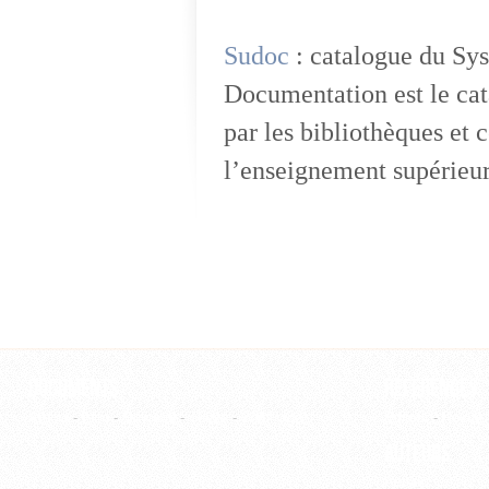
Sudoc
: catalogue du Sys
Documentation est le cata
par les bibliothèques et
l’enseignement supérieur
Documents
Références
Article
-
Film
-
Ouvrage
-
Thèse
-
WebPage
Editeur
-
Revue
Auteurs
Auteur