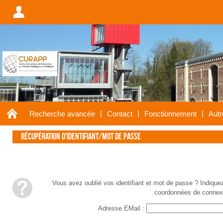
A
A
|
|
|
Recherche avancée
Contact
Fonctionnement
Autr
Récupération d'identifiant/mot de passe
E
Vous avez oublié vos identifiant et mot de passe ? Indiqu
coordonnées de connexi
Adresse EMail :