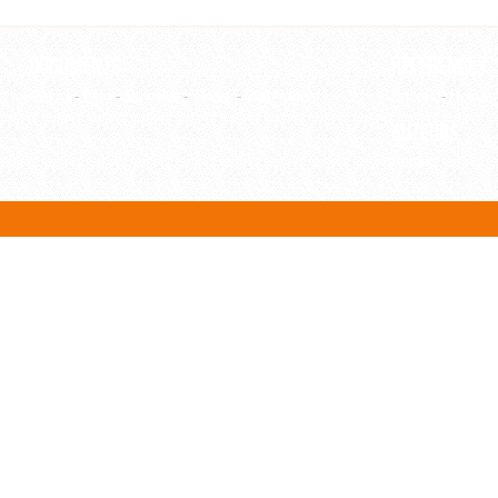
Documents
Références
Article
-
Film
-
Ouvrage
-
Thèse
-
WebPage
Editeur
-
Revue
Auteurs
Auteur