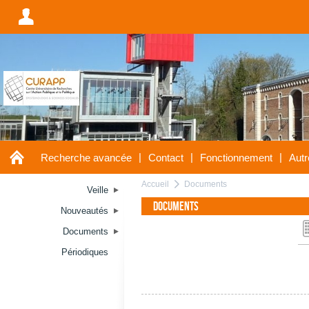
A
A
|
|
|
Recherche avancée
Contact
Fonctionnement
Autr
Accueil
Documents
a
Veille
Documents
Nouveautés
Documents
Périodiques