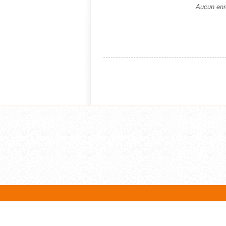
Aucun enre
Documents
Références
Article
-
Film
-
Ouvrage
-
Thèse
-
WebPage
Editeur
-
Revue
Auteurs
Auteur