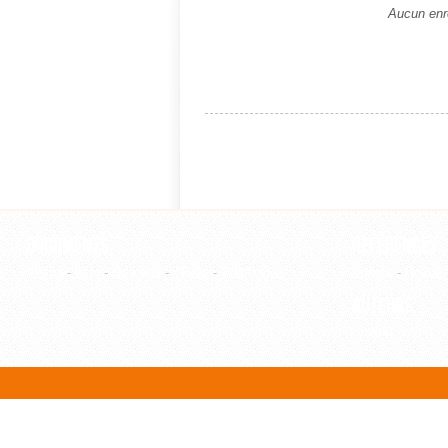
Aucun enre
Documents
Références
Article
-
Film
-
Ouvrage
-
Thèse
-
WebPage
Editeur
-
Revue
Auteurs
Auteur