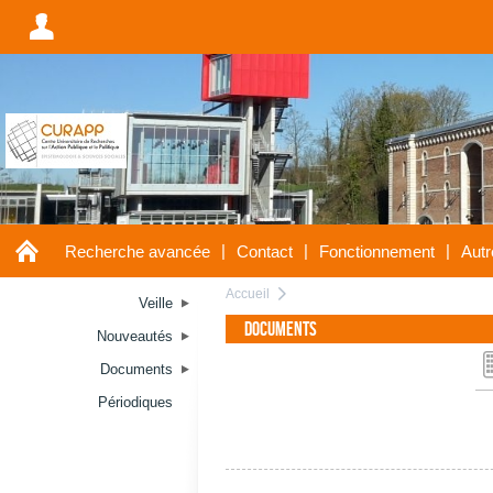
A
A
|
|
|
Recherche avancée
Contact
Fonctionnement
Autr
Accueil
a
Veille
Documents
Nouveautés
Documents
Périodiques