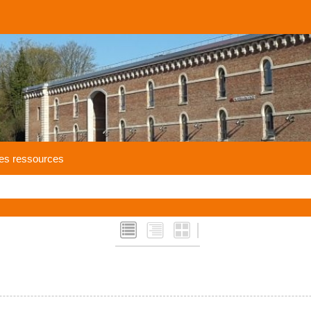
es ressources
|
L
Q
M