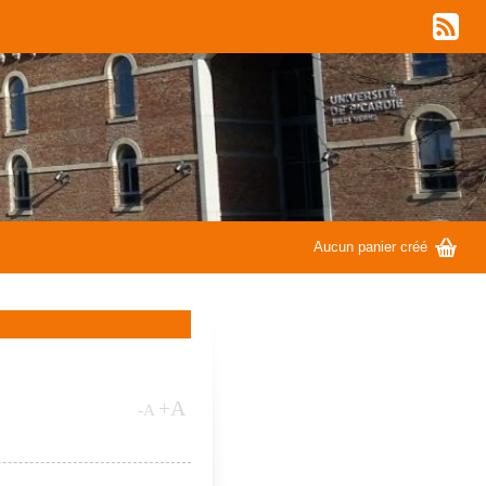
w
G
Aucun panier créé
+A
-A