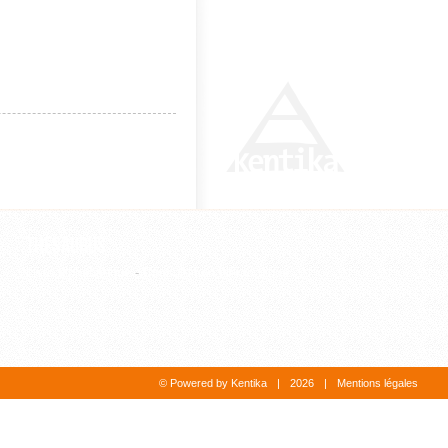
Z
Thesaurus
Liste alphabétique
-
Consultation hiérarchique
© Powered by Kentika
|
2026
|
Mentions légales