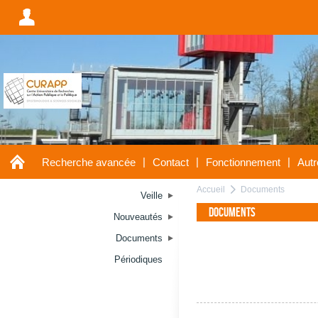
A
A
|
|
|
Recherche avancée
Contact
Fonctionnement
Autr
Accueil
Documents
a
Veille
Documents
Nouveautés
Documents
Périodiques