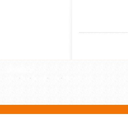
Documents
Article
-
Film
-
Ouvrage
-
Thèse
-
WebPage