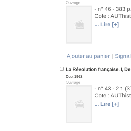
Ouvrage
- n° 46 - 383 p
Cote : AUThis
U
V
... Lire [+]
Ajouter au panier
|
Signal
La Révolution française. I, De
Cop. 1962
Ouvrage
- n° 43 - 2 t. 
Cote : AUThis
U
V
... Lire [+]