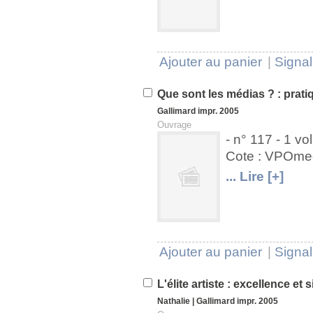
Ajouter au panier
|
Signal
Que sont les médias ? : prati
Gallimard
impr. 2005
Ouvrage
- n° 117 - 1 vol
Cote : VPOme
U
V
... Lire [+]
Ajouter au panier
|
Signal
L'élite artiste : excellence e
Nathalie
|
Gallimard
impr. 2005