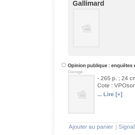
Gallimard
U
V
Opinion publique : enquêtes
Ouvrage
- 265 p. ; 24 c
Cote : VPOs
U
V
... Lire [+]
Ajouter au panier
|
Signal