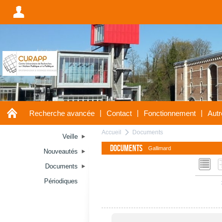
A
A
|
|
|
Recherche avancée
Contact
Fonctionnement
Autr
Accueil
Documents
a
Veille
Documents
Gallimard
Nouveautés
L
Documents
Périodiques