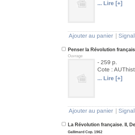
U
V
... Lire [+]
Ajouter au panier
|
Signal
Penser la Révolution françai
Ouvrage
- 259 p.
Cote : AUThis
U
V
... Lire [+]
Ajouter au panier
|
Signal
La Révolution française. II, 
Gallimard
Cop. 1962