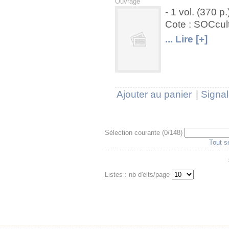
Ouvrage
- 1 vol. (370 p
Cote : SOCcul
U
V
... Lire [+]
Ajouter au panier
|
Signal
Sélection courante (
0
/148)
Tout s
Listes : nb d'elts/page