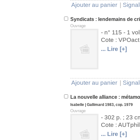
Ajouter au panier
|
Signal
Syndicats : lendemains de cr
Ouvrage
- n° 115 - 1 vol.
Cote : VPOac
U
V
... Lire [+]
Ajouter au panier
|
Signal
La nouvelle alliance : métam
Isabelle
|
Gallimard
1983, cop. 1979
Ouvrage
- 302 p. ; 23 c
Cote : AUTphi
U
V
... Lire [+]