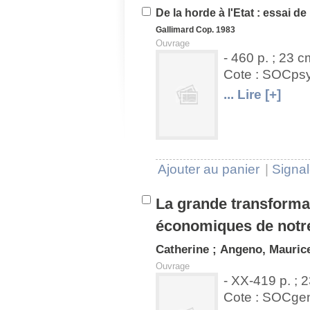
De la horde à l'Etat : essai d
Gallimard
Cop. 1983
Ouvrage
- 460 p. ; 23 c
Cote : SOCps
U
V
... Lire [+]
Ajouter au panier
|
Signal
La grande transformat
économiques de not
Catherine
;
Angeno, Mauric
Ouvrage
- XX-419 p. ; 
Cote : SOCge