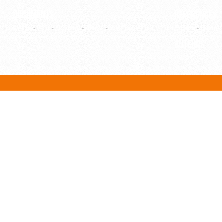
Documents
Références
Article
-
Film
-
Ouvrage
-
Thèse
-
WebPage
Editeur
-
Revue
Auteurs
Auteur