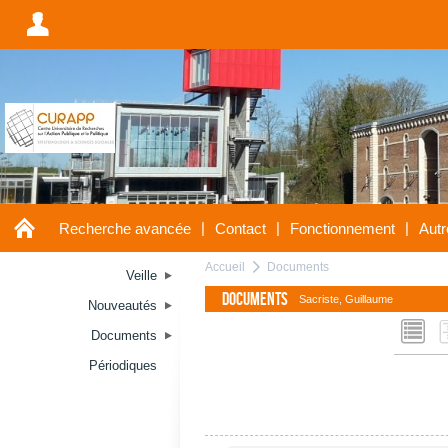
A
A
|
|
|
Recherche avancée
Contact
Fonctionnement
Autr
Accueil
Documents
a
Veille
Documents
Sacriste, Guillaume
Nouveautés
L
Documents
Périodiques