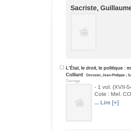
Sacriste, Guillaum
U
V
L'État, le droit, le politique
Colliard
Derosier, Jean-Philippe
;
S
Ouvrage
- 1 vol. (XVII-5
Cote : Mel. C
U
V
... Lire [+]