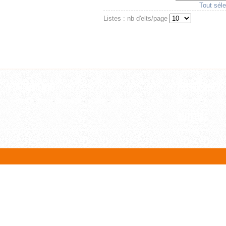
Tout séle
Listes : nb d'elts/page
Documents
Références
Article
-
Film
-
Ouvrage
-
Thèse
-
WebPage
Editeur
-
Revue
Auteurs
Auteur