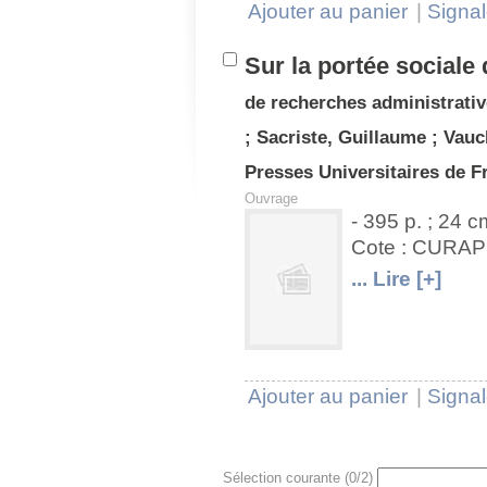
Ajouter au panier
|
Signal
Sur la portée sociale 
de recherches administrative
;
Sacriste, Guillaume
;
Vauc
Presses Universitaires de F
Ouvrage
- 395 p. ; 24 c
Cote : CURA
U
V
... Lire [+]
Ajouter au panier
|
Signal
Sélection courante (
0
/2)