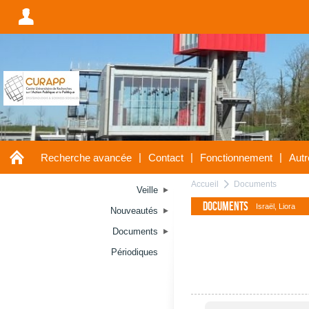
A
A
|
|
|
Recherche avancée
Contact
Fonctionnement
Autr
Accueil
Documents
a
Veille
Documents
Israël, Liora
Nouveautés
Documents
Périodiques