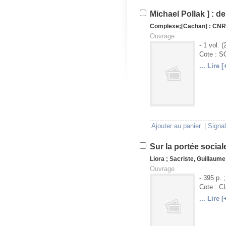
Michael Pollak ] : d
Complexe
;
[Cachan] : CNR
Ouvrage
- 1 vol. (
Cote : 
... Lire [
U
V
Ajouter au panier
|
Signal
Sur la portée social
Liora
;
Sacriste, Guillaume
Ouvrage
- 395 p. 
Cote : 
... Lire [
U
V