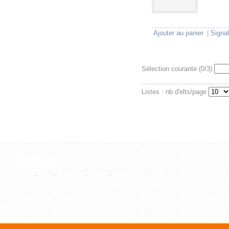
Ajouter au panier
|
Signal
Sélection courante (
0
/3)
Listes : nb d'elts/page
Documents
Article
-
Film
-
Ouvrage
-
Thèse
-
WebPage