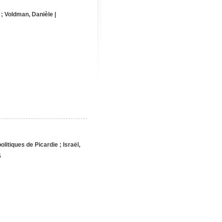
;
Voldman, Danièle
|
olitiques de Picardie
;
Israël,
5