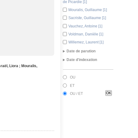
de Picardie [1]
Mouralis, Guillaume [1]
Sacriste, Guillaume [1]
Vauchez, Antoine [1]
Voldman, Danièle [1]
Willemez, Laurent [1]
Date de parution
Date d'indexation
2013 [1]
sraël, Liora
;
Mouralis,
2008 [1]
Août 2016 [3]
2005 [1]
OU
ET
OU / ET