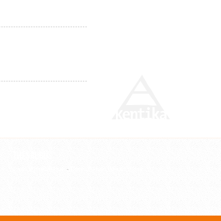
Z
Thesaurus
Liste alphabétique
-
Consultation hiérarchique