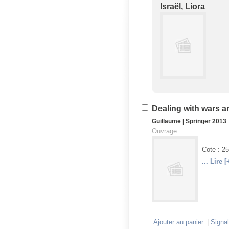
Israël, Liora
U
V
Dealing with wars a
Guillaume
|
Springer
2013
Ouvrage
Cote : 2
... Lire [
U
V
Ajouter au panier
|
Signal