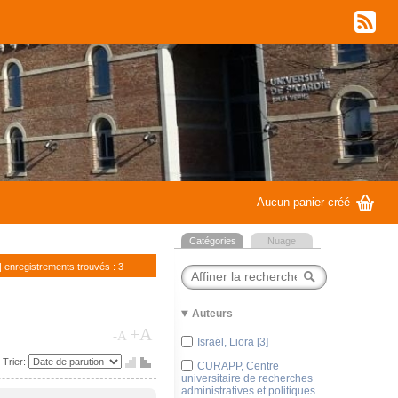
w
G
Aucun panier créé
Catégories
Nuage
| enregistrements trouvés : 3
Auteurs
+A
-A
Israël, Liora [3]
P
Q
Trier:
CURAPP, Centre
universitaire de recherches
administratives et politiques