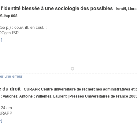
e l'identité blessée à une sociologie des possibles
Israël, Liora
S-ihtp
008
265 p.) : couv. ill. en coul. ;
SOCgen ISR
+]
1
er une erreur
e du droit
CURAPP, Centre universitaire de recherches administratives et p
;
Vauchez, Antoine
;
Willemez, Laurent
|
Presses Universitaires de France
200
; 24 cm
CURAPP
+]