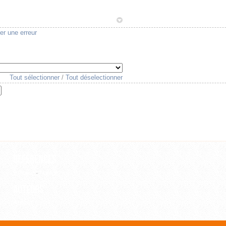
1
er une erreur
Tout sélectionner
/
Tout déselectionner
Références
Editeur
-
Revue
Auteurs
Auteur