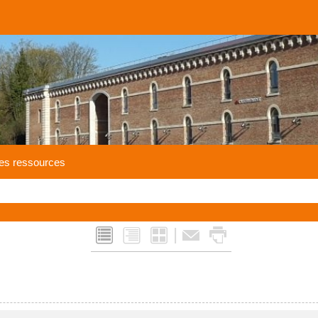
es ressources
|
L
Q
M
F
x