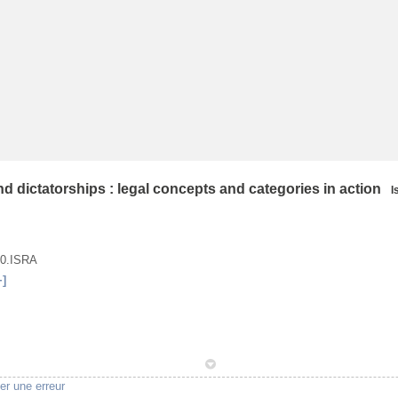
nd dictatorships : legal concepts and categories in action
I
50.ISRA
+]
1
er une erreur