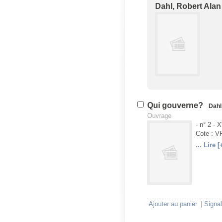
Dahl, Robert Alan
U
V
Qui gouverne?
Dahl
Ouvrage
- n° 2 - 
Cote : 
... Lire [
U
V
Ajouter au panier
|
Signal