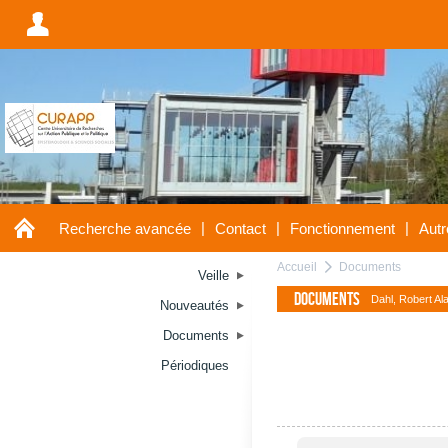
A
A
|
|
|
Recherche avancée
Contact
Fonctionnement
Autr
Accueil
Documents
a
Veille
Documents
Dahl, Robert Al
Nouveautés
Documents
Périodiques