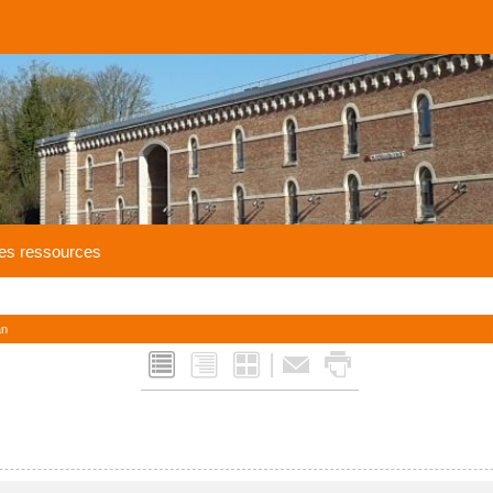
es ressources
an
|
L
Q
M
F
x