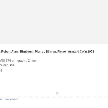
, Robert Alan
;
Birnbaum, Pierre
;
Birman, Pierre
|
Armand Colin
1971
XVIII-374 p. : graph ; 24 cm
VPOact DAH
+]
1
er une erreur