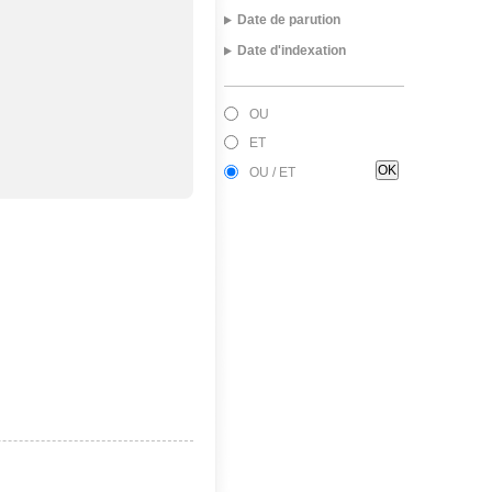
Date de parution
Date d'indexation
1971 [1]
Août 2016 [1]
OU
ET
OU / ET