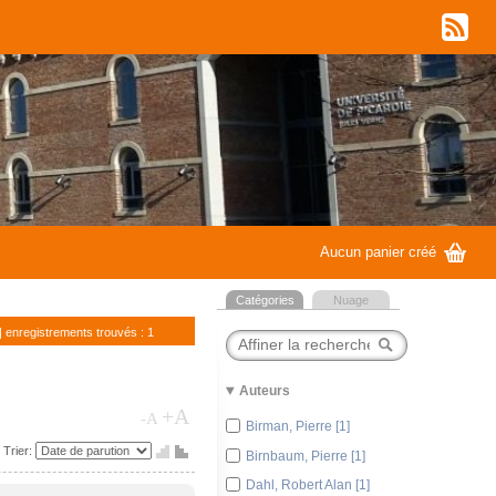
w
G
Aucun panier créé
Catégories
Nuage
| enregistrements trouvés : 1
Auteurs
+A
-A
Birman, Pierre [1]
P
Q
Trier:
Birnbaum, Pierre [1]
Dahl, Robert Alan [1]