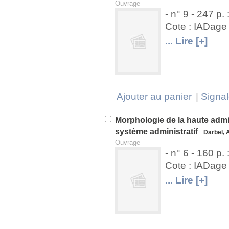
Ouvrage
- n° 9 - 247 p. :
Cote : IADag
U
V
... Lire [+]
Ajouter au panier
|
Signal
Morphologie de la haute admin
système administratif
Darbel, 
Ouvrage
- n° 6 - 160 p. :
Cote : IADag
U
V
... Lire [+]