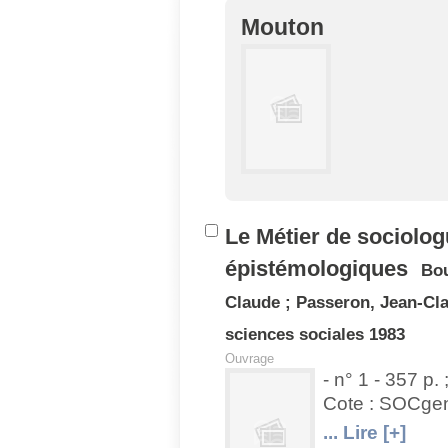
Mouton
U
V
Le Métier de sociolog
épistémologiques
Bou
Claude
;
Passeron, Jean-Cl
sciences sociales
1983
Ouvrage
- n° 1 - 357 p.
Cote : SOCg
U
V
... Lire [+]