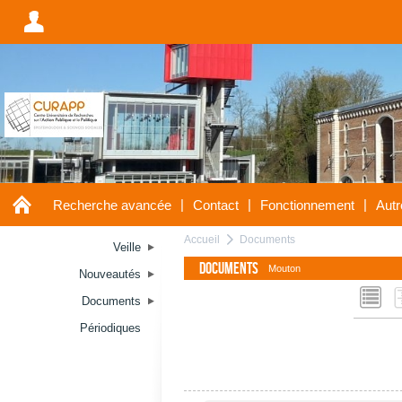
A
A
|
|
|
Recherche avancée
Contact
Fonctionnement
Autr
Accueil
Documents
a
Veille
Documents
Mouton
Nouveautés
L
Documents
Périodiques