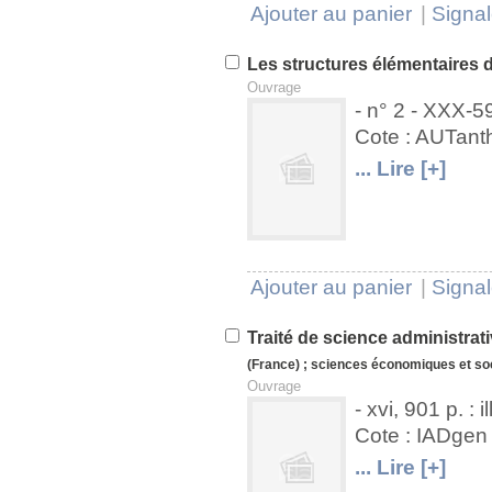
Ajouter au panier
|
Signal
Les structures élémentaires 
Ouvrage
- n° 2 - XXX-5
Cote : AUTant
U
V
... Lire [+]
Ajouter au panier
|
Signal
Traité de science administrat
(France)
;
sciences économiques et so
Ouvrage
- xvi, 901 p. : i
Cote : IADge
U
V
... Lire [+]