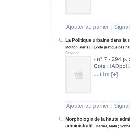
Ajouter au panier
|
Signal
La Politique urbaine dans la 
Mouton
;
[Paris] : [École pratique des h
Ouvrage
- n° 7 - 294 p. 
Cote : IADpol
U
V
... Lire [+]
Ajouter au panier
|
Signal
Morphologie de la haute admin
administratif
Darbel, Alain
;
Schna