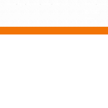
Article
-
Film
-
Ouvrage
-
Thèse
-
WebPage
Editeur
-
Revue
Auteurs
Auteur