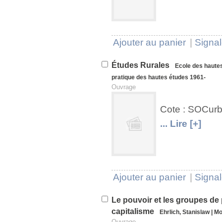
Ajouter au panier
|
Signal
Études Rurales
Ecole des haute
pratique des hautes études
1961-
Ouvrage
Cote : SOCur
U
V
... Lire [+]
Ajouter au panier
|
Signal
Le pouvoir et les groupes de 
capitalisme
Ehrlich, Stanislaw
|
Mo
Ouvrage