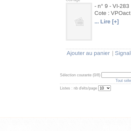
- n° 9 - VI-283
Cote : VPOac
U
V
... Lire [+]
Ajouter au panier
|
Signal
Sélection courante (
0
/8)
Tout séle
Listes : nb d'elts/page
Documents
Références