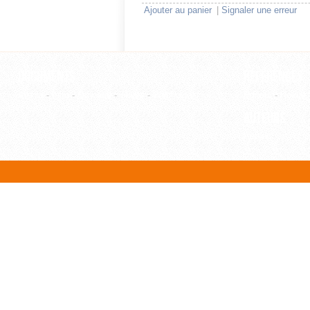
Ajouter au panier
|
Signaler une erreur
Documents
Références
Article
-
Film
-
Ouvrage
-
Thèse
-
WebPage
Editeur
-
Revue
Auteurs
Auteur