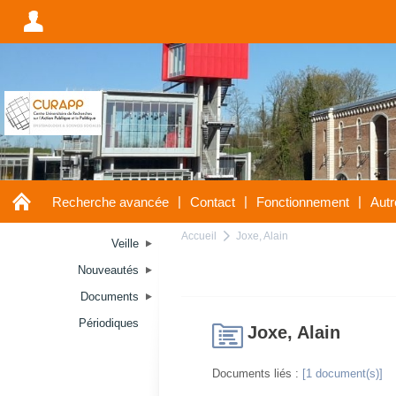
A
A
|
|
|
Recherche avancée
Contact
Fonctionnement
Autr
Accueil
Joxe, Alain
a
Veille
Nouveautés
Documents
Périodiques
H
Joxe, Alain
Documents liés :
[1 document(s)]