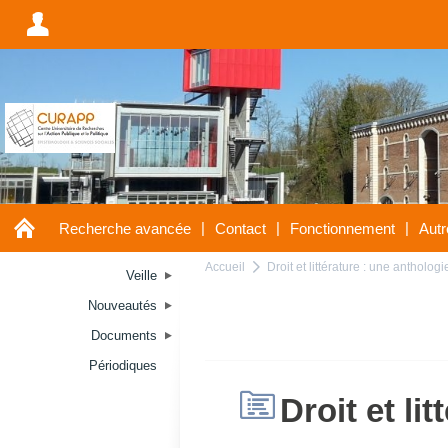
A
A
|
|
|
Recherche avancée
Contact
Fonctionnement
Autr
Accueil
Droit et littérature : une anthologi
a
Veille
Nouveautés
Documents
Périodiques
H
Droit et li