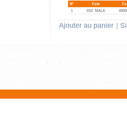
N°
Cote
Co
1
010. MALA
4000
Ajouter au panier
|
Si
Documents
Références
Article
-
Film
-
Ouvrage
-
Thèse
-
WebPage
Editeur
-
Revue
Auteurs
Auteur