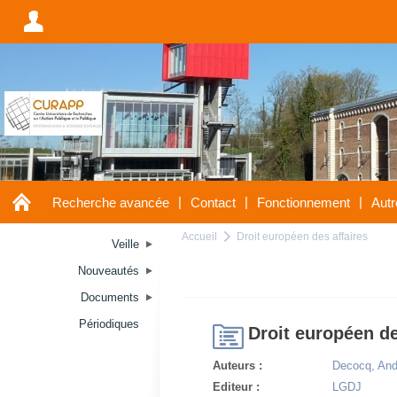
A
A
|
|
|
Recherche avancée
Contact
Fonctionnement
Autr
Accueil
Droit européen des affaires
a
Veille
Nouveautés
Documents
Périodiques
H
Droit européen de
Auteurs :
Decocq, And
Editeur :
LGDJ