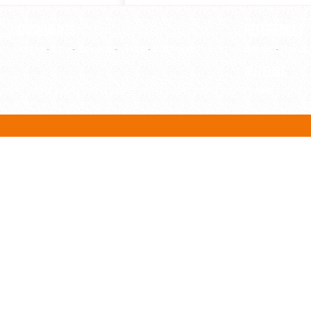
Documents
Références
Article
-
Film
-
Ouvrage
-
Thèse
-
WebPage
Editeur
-
Revue
Auteurs
Auteur