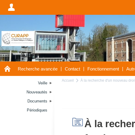
A
A
|
|
|
Recherche avancée
Contact
Fonctionnement
Autr
Accueil
À la recherche d'un nouveau droit
a
Veille
Nouveautés
Documents
Périodiques
H
À la reche