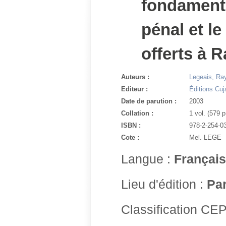
fondamental
pénal et l
offerts à 
Auteurs :
Legeais, R
Editeur :
Éditions Cuj
Date de parution :
2003
Collation :
1 vol. (579 p
ISBN :
978-2-254-0
Cote :
Mel. LEGE
Langue :
Français
Lieu d'édition :
Par
Classification C