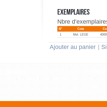
Exemplaires
Nbre d'exemplaires
N°
Cote
Co
1
Mel. LEGE
4000
Ajouter au panier
|
Si
Documents
Références
Article
-
Film
-
Ouvrage
-
Thèse
-
WebPage
Editeur
-
Revue
Auteurs
Auteur